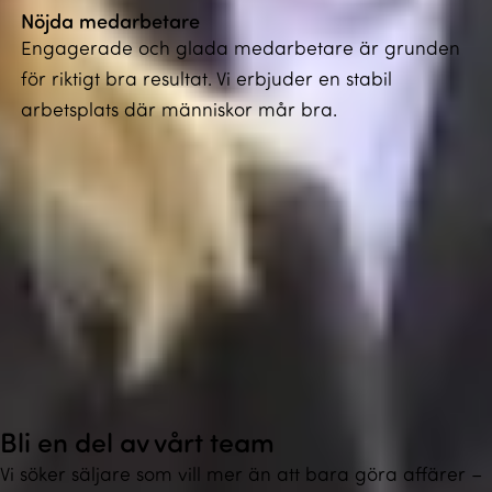
Nöjda medarbetare
Engagerade och glada medarbetare är grunden
för riktigt bra resultat. Vi erbjuder en stabil
arbetsplats där människor mår bra.
Nyfiken på hur ni kan öka era intäkter och få
fler och nöjdare kunder?
Vi är vana med att hantera hela kedjan åt våra
partners och är skickliga på att guida kunder genom
processen. Från första kontakt till förnyelse, med hög
återköpsfrekvens som resultat.
Kontakta oss
Bli en del av vårt team
Vi söker säljare som vill mer än att bara göra affärer –