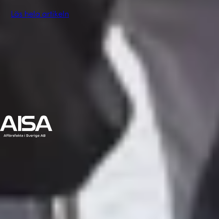
Läs hela artikeln
Alla nyheter
Om oss
Kontakt
Karriär
Partners
Nyheter