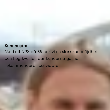
Kundnöjdhet
Med ett NPS på 65 har vi en stark kundnöjdhet
och hög kvalitet, där kunderna gärna
rekommenderar oss vidare.