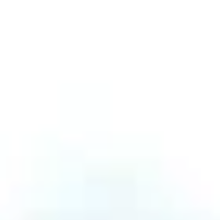
AISA är både slutet på ditt sökande efter rätt
säljpartner och starten på en givande kundresa
tillsammans. Samarbete – på riktigt.
Vi kan den svenska arbetsmarknaden
Den svenska arbetsmarknaden är fantastisk, och varje
bransch har sina egna unika förutsättningar. Vi har lång
erfarenhet av att arbeta med många av Sveriges
största sektorer. Från bygg, fastigheter och
konsultverksamheter till IT, maskin och
redovisningsverksamheter. För att nämna några.
AISA som partner
En samarbetspartner att lita på
Vi har arbetat med försäljning i över 20 år och har
alltid haft kvalitet, kundnöjdhet och resultat i fokus.
Därför kan vi med säkerhet säga att vi är experter på
B2B-försäljning av tjänster och produkter, framför allt